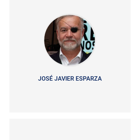
JOSÉ JAVIER ESPARZA
Escritor y periodista, lleva años entregado a la
tarea de reconstruir la identidad española a partir
de su Historia. De ello dan testimonio su exitosa
trilogía La Reconquista, La cruzada del océano,
sobre el descubrimiento y conquista de América, La
historia de la Yihad, tal día como hoy. Almanaque
de la Historia de España, Tercios. La verdadera
historia de la primera España. En la misma línea
abundan sus novelas históricas El caballero del
jabalí blanco, El Reino del Norte y Los demonios del
JOSÉ JAVIER ESPARZA
mar, todos ellos publicadas en La Esfera de los
Libros.