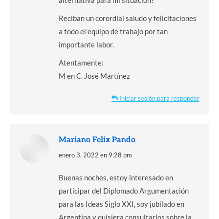
alternativa para mi situación?
Reciban un corordial saludo y felicitaciones
a todo el equipo de trabajo por tan
importante labor.
Atentamente:
M en C. José Martínez
Iniciar sesión para responder
Mariano Felix Pando
dice:
enero 3, 2022 en 9:28 pm
Buenas noches, estoy interesado en
participar del Diplomado Argumentación
para las Ideas Siglo XXI, soy jubilado en
Argentina y quisiera consultarlos sobre la