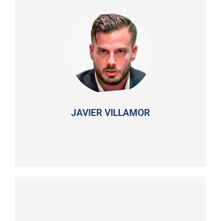
JAVIER VILLAMOR
Doble licenciado en Periodismo y Comunicación
Audiovisual por la Universidad CEU San Pablo de
Madrid. Previamente cursó estudios de Ciencias
Biológicas en la Universidad Complutense de la
misma ciudad. Se ha formado en diversos medios
de comunicación como El Economista, La Razón o
la Agencia EFE y en otros países como Alemania,
Francia, Inglaterra, Estados Unidos y Canadá. Ha
trabajado en el sector de la comunicación en
agencias y en fundaciones. Actualmente es editor
JAVIER VILLAMOR
de El Toro TV y colabora con diversos medios como
analista, así como portavoz y consejero político.
MIKLOS LUKACS DE PERENY