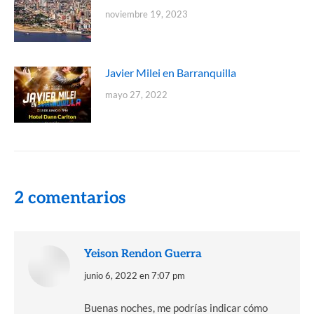
noviembre 19, 2023
Javier Milei en Barranquilla
mayo 27, 2022
2 comentarios
Yeison Rendon Guerra
dice:
junio 6, 2022 en 7:07 pm
Buenas noches, me podrías indicar cómo