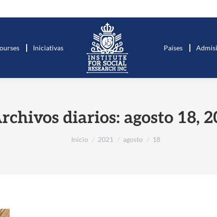
ourses
Iniciativas
Países
Admis
rchivos diarios:
agosto 18, 
Estás aquí:
Inicio
2021
agosto
18