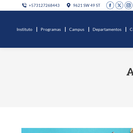
+573127268443
9621 SW 49 ST
Instituto
Programas
Campus
Departamentos
C
A