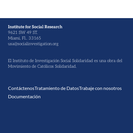
Institute for Social Research
9621 SW 49 ST.
Miami, Fl.. 33165
usa@socialinvestigation.org
El Instituto de Investigación Social Solidaridad es una obra del
Movimiento de Católicos Solidaridad.
Contáctenos
Tratamiento de Datos
Trabaje con nosotros
Documentación