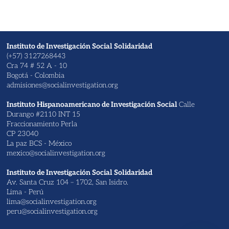
Instituto de Investigación Social Solidaridad
(+57) 3127268443
Cra 74 # 52 A - 10
Bogotá - Colombia
admisiones@socialinvestigation.org
Instituto Hispanoamericano de Investigación Social
Calle
Durango #2110 INT 15
Fraccionamiento Perla
CP 23040
La paz BCS - México
mexico@socialinvestigation.org
Instituto de Investigación Social Solidaridad
Av. Santa Cruz 104 – 1702, San Isidro.
Lima - Perú
lima@socialinvestigation.org
peru@socialinvestigation.org