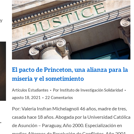
 y
El pacto de Princeton, una alianza para la
miseria y el sometimiento
Artículos Estudiantes
Por
Instituto de Investigación Solidaridad
agosto 18, 2021
22 Comentarios
Por: Valeria Insfran Michelagnoli 46 años, madre de tres,
casada hace 18 años. Abogada por la Universidad Católica
de Asunción – Paraguay, Año 2000. Especialización en
medios Alternos de Resolución de Conflictos, Año 2001.