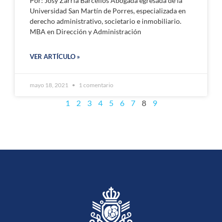
Por: Josy Zarria Barcellos Abogada egresada de la
Universidad San Martín de Porres, especializada en
derecho administrativo, societario e inmobiliario.
MBA en Dirección y Administración
VER ARTÍCULO »
mayo 18, 2021
1 comentario
1
2
3
4
5
6
7
8
9